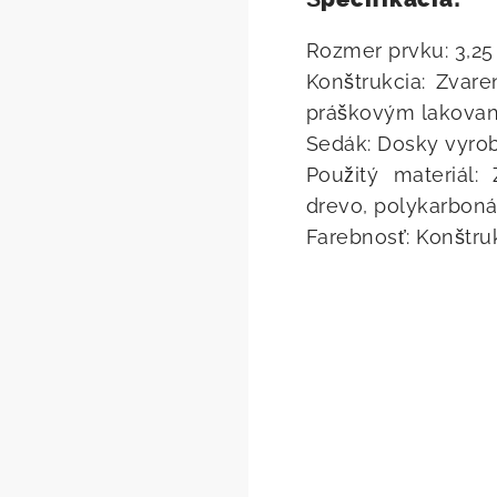
Rozmer prvku: 3,25 
Konštrukcia: Zvar
práškovým lakova
Sedák: Dosky vyr
Použitý materiál
drevo, polykarboná
Farebnosť: Konštru