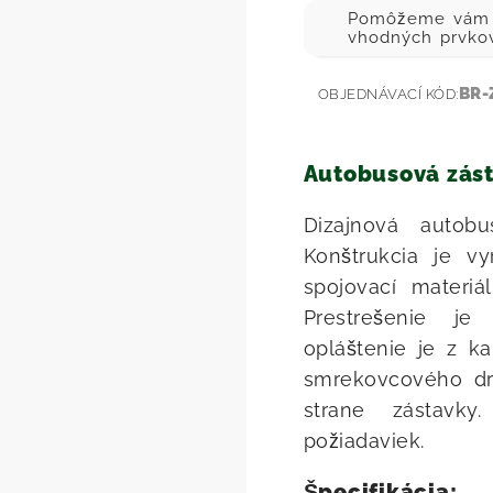
Pomôžeme vám p
vhodných prvko
BR-
OBJEDNÁVACÍ KÓD:
Autobusová zás
Dizajnová autob
Konštrukcia je v
spojovací materi
Prestrešenie je
opláštenie je z k
smrekovcového dr
strane zástavky
požiadaviek.
Špecifikácia: