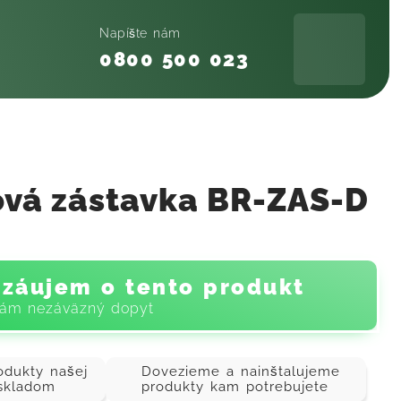
Napíšte nám
0800 500 023
vá zástavka BR-ZAS-D
záujem o tento produkt
nám nezáväzný dopyt
odukty našej
Dovezieme a nainštalujeme
 skladom
produkty kam potrebujete