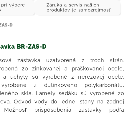
ri výbere
Záruka a servis našich
v
produktov je samozrejmosť
ZAS-D
tavka BR-ZAS-D
usová zástavka uzatvorená z troch strán.
yrobená zo zinkovanej a práškovanej ocele,
ál a úchyty sú vyrobené z nerezovej ocele.
 vyrobené z dutinkového polykarbonátu,
aleného skla. Lamely sedáku sú vyrobené zo
eva. Odvod vody do jednej stany na zadnej
. Možnosť prispôsobenia zástavky podľa