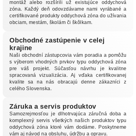
montáž alebo rozšírili už existujúce oddychová
zóna. Každý deň odovzdávame nami vyrábané a
certifikované produkty oddychová zóna do užívania
obciam, mestám, školám či škôlkam.
Obchodné zastúpenie v celej
krajine
Naši obchodní zástupcovia vám poradia a pomôžu
s výberom vhodných prvkov typu oddychová zóna
pre váš projekt. Súčasťou návrhu je kvalitne
spracovaná vizualizácia. Aj vďaka certifikovanej
kvalite sa na nás obracajú denne zákazníci z
celého Slovenska.
Záruka a servis produktov
Samozrejmosťou je dlhotrvajúca záručná doba a
komplexný servis všetkých našich produktov typu
oddychová zóna ktoré vám dodáme. Poskytneme
vám aj návod na obsluhu, údržbu a opravu.