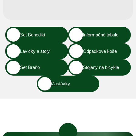
Set Benedikt
Informačné tabule
Lavičky a stoly
Odpadkové koše
Set Braňo
Stojany na bicykle
Zastávky