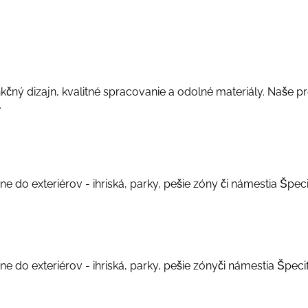
ý dizajn, kvalitné spracovanie a odolné materiály. Naše pro
.
e do exteriérov - ihriská, parky, pešie zóny či námestia Špecif
e do exteriérov - ihriská, parky, pešie zónyči námestia Špecifi