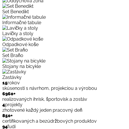
Set Benedikt
Informačné tabule
Lavičky a stoly
Odpadkové koše
Set Braňo
Stojany na bicykle
Zastávky
15
rokov
skúseností s návrhom, projekciou a výrobou
6960
+
realizovaných ihrísk, športovísk a zostáv
4
projekty
zhotovené každý jeden pracovný deň
850
+
certifikovaných a bezúdržbových produktov
94
ľudí