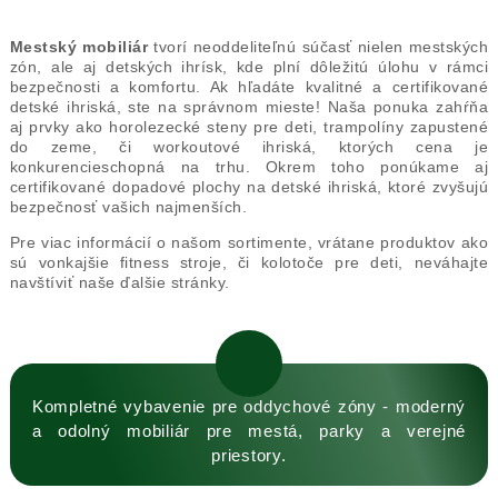
Mestský mobiliár
tvorí neoddeliteľnú súčasť nielen mestských
zón, ale aj detských ihrísk, kde plní dôležitú úlohu v rámci
bezpečnosti a komfortu. Ak hľadáte kvalitné a certifikované
detské ihriská, ste na správnom mieste! Naša ponuka zahŕňa
aj prvky ako horolezecké steny pre deti, trampolíny zapustené
do zeme, či workoutové ihriská, ktorých cena je
konkurencieschopná na trhu. Okrem toho ponúkame aj
certifikované dopadové plochy na detské ihriská, ktoré zvyšujú
bezpečnosť vašich najmenších.
Pre viac informácií o našom sortimente, vrátane produktov ako
sú vonkajšie fitness stroje, či kolotoče pre deti, neváhajte
navštíviť naše ďalšie stránky.
Kompletné vybavenie pre oddychové zóny - moderný
a odolný mobiliár pre mestá, parky a verejné
priestory.