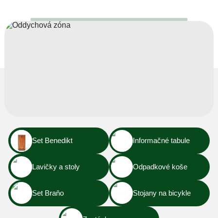
Set Benedikt
Informačné tabule
Lavičky a stoly
Odpadkové koše
Set Braňo
Stojany na bicykle