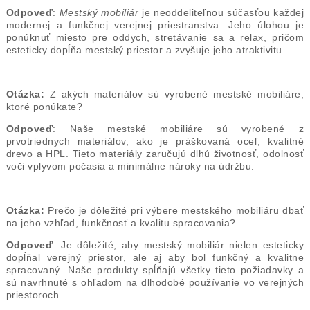
Odpoveď
:
Mestský mobiliár
je neoddeliteľnou súčasťou každej
modernej a funkčnej verejnej priestranstva. Jeho úlohou je
ponúknuť miesto pre oddych, stretávanie sa a relax, pričom
esteticky dopĺňa mestský priestor a zvyšuje jeho atraktivitu.
Otázka:
Z akých materiálov sú vyrobené mestské mobiliáre,
ktoré ponúkate?
Odpoveď
: Naše mestské mobiliáre sú vyrobené z
prvotriednych materiálov, ako je práškovaná oceľ, kvalitné
drevo a HPL. Tieto materiály zaručujú dlhú životnosť, odolnosť
voči vplyvom počasia a minimálne nároky na údržbu.
Otázka:
Prečo je dôležité pri výbere mestského mobiliáru dbať
na jeho vzhľad, funkčnosť a kvalitu spracovania?
Odpoveď
: Je dôležité, aby mestský mobiliár nielen esteticky
dopĺňal verejný priestor, ale aj aby bol funkčný a kvalitne
spracovaný. Naše produkty spĺňajú všetky tieto požiadavky a
sú navrhnuté s ohľadom na dlhodobé používanie vo verejných
priestoroch.