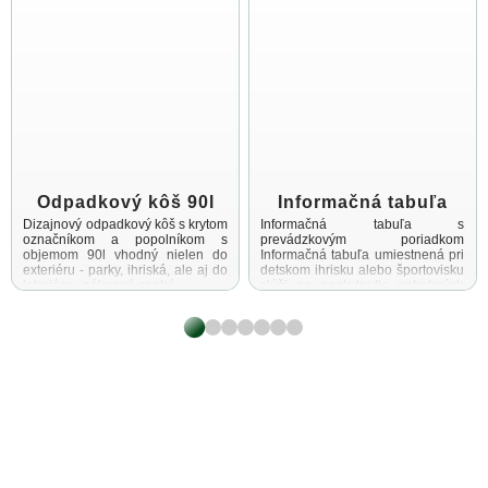
Odpadkový kôš 90l
Informačná tabuľa
Dizajnový odpadkový kôš s krytom
Informačná tabuľa s
označníkom a popolníkom s
prevádzkovým poriadkom
objemom 90l vhodný nielen do
Informačná tabuľa umiestnená pri
exteriéru - parky, ihriská, ale aj do
detskom ihrisku alebo športovisku
interiéru - nákupné centrá ...
slúži na poskytnutie potrebných
informácií návštevníkom týchto
priestorov Cieľom tejto
informačnej tabule ...