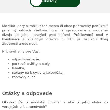
Zastávky
Mobiliár ktorý skrášli každé mesto či obec pripravený ponúknuť
príjemný oddych všetkým. Kvalitné spracovanie a moderný
dizajn sú jeho hlavnými prednosťami. Práškovaná oceľ v
kombinácii s kvalitným drevom či HPL je zárukou dlhej
životnosti a odolnosti.
Pripravili sme pre Vás:
odpadkové koše,
parkové lavičky a stoly,
lehátka,
stojany na bicykle a kolobežky,
zástavky a iné.
Otázky a odpovede
Otázka:
Čo je mestský mobiliár a aká je jeho úloha vo
verejných priestranstvách?