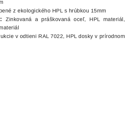
ím
bené z ekologického HPL s hrúbkou 15mm
:
Zinkovaná a práškovaná oceľ, HPL materiál,
materiál
ukcie v odtieni RAL 7022, HPL dosky v prírodnom