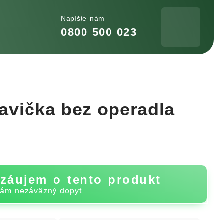
Napíšte nám
0800 500 023
avička bez operadla
záujem o tento produkt
nám nezáväzný dopyt