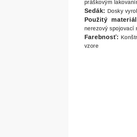
práškovým lakovan
Sedák:
Dosky vyro
Použitý materiál
nerezový spojovací 
Farebnosť:
Konštr
vzore