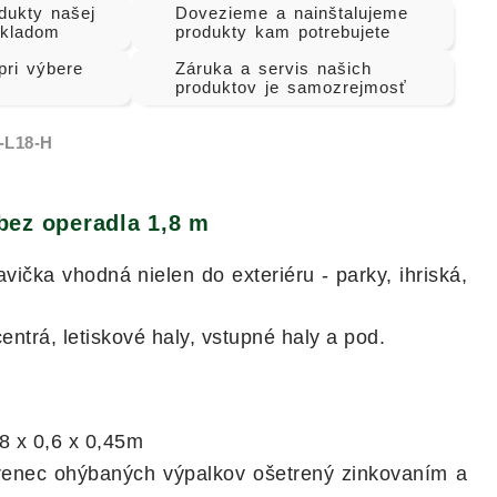
dukty našej
Dovezieme a nainštalujeme
skladom
produkty kam potrebujete
ri výbere
Záruka a servis našich
produktov je samozrejmosť
-L18-H
bez operadla 1,8 m
vička vhodná nielen do exteriéru - parky, ihriská,
centrá, letiskové haly, vstupné haly a pod.
8 x 0,6 x 0,45m
renec ohýbaných výpalkov ošetrený zinkovaním a