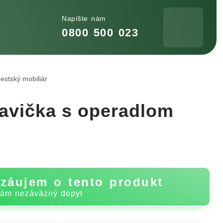
Napíšte nám
0800 500 023
estský mobiliár
lavička s operadlom
záujem o tento produkt
nám nezáväzný dopyt