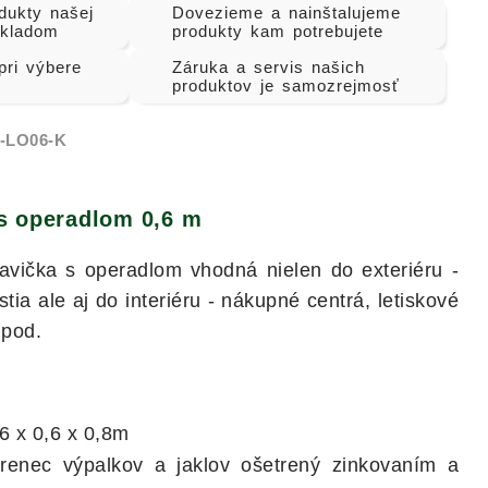
dukty našej
Dovezieme a nainštalujeme
skladom
produkty kam potrebujete
ri výbere
Záruka a servis našich
produktov je samozrejmosť
-LO06-K
 s operadlom 0,6 m
avička s operadlom vhodná nielen do exteriéru -
stia ale aj do interiéru - nákupné centrá, letiskové
 pod.
6 x 0,6 x 0,8m
enec výpalkov a jaklov ošetrený zinkovaním a