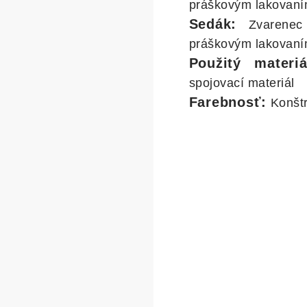
práškovým lakovan
Sedák:
Zvarenec 
práškovým lakovan
Použitý materiá
spojovací materiál
Farebnosť:
Konštr