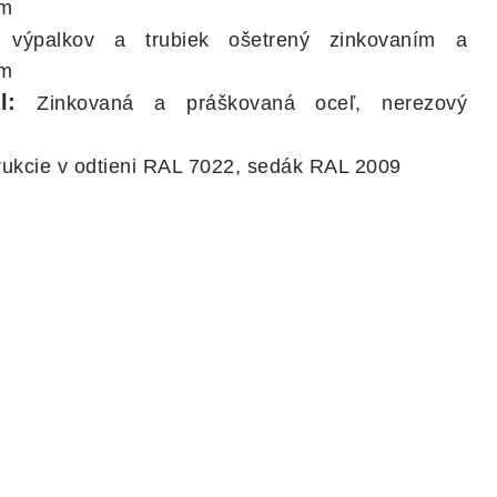
ím
výpalkov a trubiek ošetrený zinkovaním a
ím
l:
Zinkovaná a práškovaná oceľ, nerezový
ukcie v odtieni RAL 7022, sedák RAL 2009