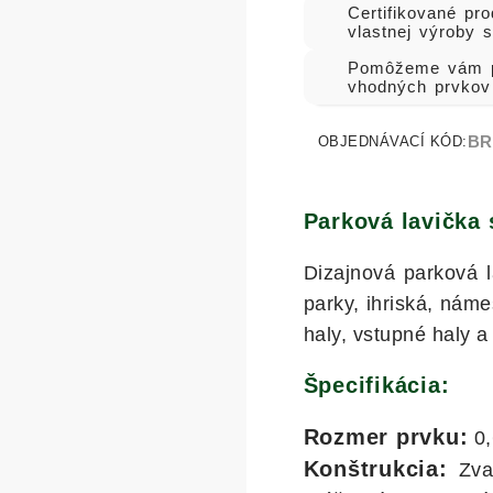
Certifikované pro
vlastnej výroby 
Pomôžeme vám p
vhodných prvkov
BR
OBJEDNÁVACÍ KÓD:
Parková lavička
Dizajnová parková l
parky, ihriská, náme
haly, vstupné haly a
Špecifikácia:
Rozmer prvku:
0,
Konštrukcia:
Zvar