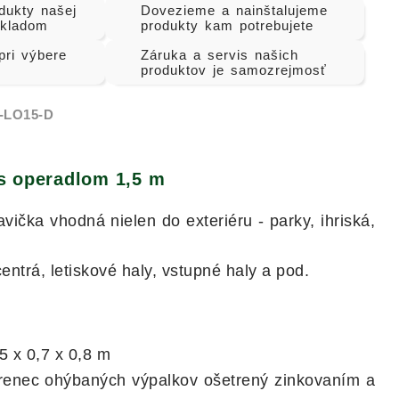
dukty našej
Dovezieme a nainštalujeme
skladom
produkty kam potrebujete
ri výbere
Záruka a servis našich
produktov je samozrejmosť
-LO15-D
 s operadlom 1,5 m
vička vhodná nielen do exteriéru - parky, ihriská,
centrá, letiskové haly, vstupné haly a pod.
5 x 0,7 x 0,8 m
enec ohýbaných výpalkov ošetrený zinkovaním a