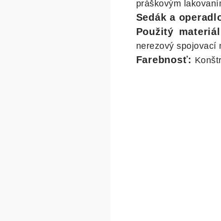
práškovým lakovan
Sedák a operadl
Použitý materiál
nerezový spojovací 
Farebnosť:
Konštr