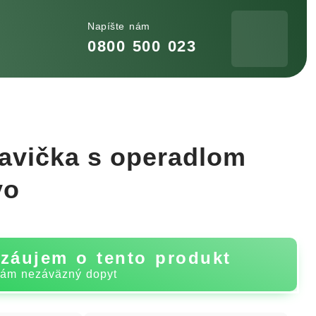
Napíšte nám
0800 500 023
lavička s operadlom
vo
záujem o tento produkt
nám nezáväzný dopyt