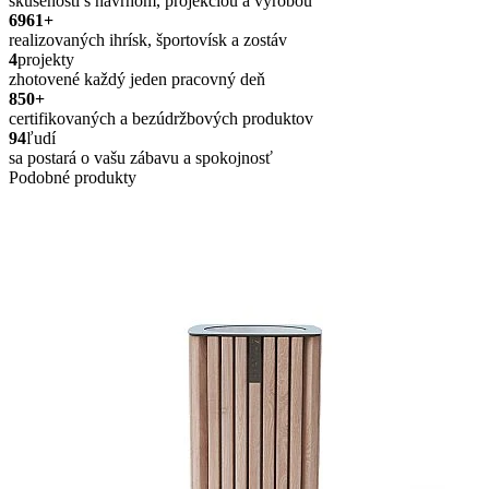
skúseností s návrhom, projekciou a výrobou
6961
+
realizovaných ihrísk, športovísk a zostáv
4
projekty
zhotovené každý jeden pracovný deň
850
+
certifikovaných a bezúdržbových produktov
94
ľudí
sa postará o vašu zábavu a spokojnosť
Podobné produkty