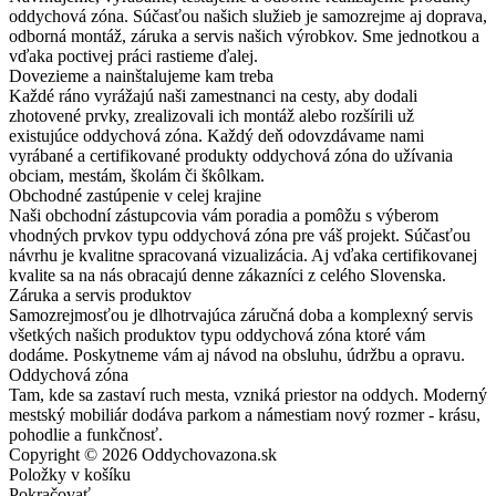
oddychová zóna. Súčasťou našich služieb je samozrejme aj doprava,
odborná montáž, záruka a servis našich výrobkov. Sme jednotkou a
vďaka poctivej práci rastieme ďalej.
Dovezieme a nainštalujeme kam treba
Každé ráno vyrážajú naši zamestnanci na cesty, aby dodali
zhotovené prvky, zrealizovali ich montáž alebo rozšírili už
existujúce oddychová zóna. Každý deň odovzdávame nami
vyrábané a certifikované produkty oddychová zóna do užívania
obciam, mestám, školám či škôlkam.
Obchodné zastúpenie v celej krajine
Naši obchodní zástupcovia vám poradia a pomôžu s výberom
vhodných prvkov typu oddychová zóna pre váš projekt. Súčasťou
návrhu je kvalitne spracovaná vizualizácia. Aj vďaka certifikovanej
kvalite sa na nás obracajú denne zákazníci z celého Slovenska.
Záruka a servis produktov
Samozrejmosťou je dlhotrvajúca záručná doba a komplexný servis
všetkých našich produktov typu oddychová zóna ktoré vám
dodáme. Poskytneme vám aj návod na obsluhu, údržbu a opravu.
Oddychová zóna
Tam, kde sa zastaví ruch mesta, vzniká priestor na oddych. Moderný
mestský mobiliár dodáva parkom a námestiam nový rozmer - krásu,
pohodlie a funkčnosť.
Copyright © 2026 Oddychovazona.sk
Položky v košíku
Pokračovať