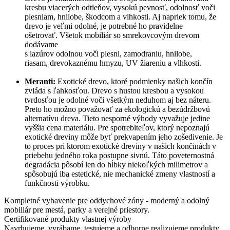
kresbu viacerých odtieňov, vysokú pevnosť, odolnosť voči
plesniam, hnilobe, škodcom a vlhkosti. Aj napriek tomu, že
drevo je veľmi odolné, je potrebné ho pravidelne
ošetrovať. Všetok mobiliár so smrekovcovým drevom
dodávame
s lazúrov odolnou voči plesni, zamodraniu, hnilobe,
riasam, drevokaznému hmyzu, UV žiareniu a vlhkosti.
Meranti:
Exotické drevo, ktoré podmienky našich končín
zvláda s ľahkosťou. Drevo s hustou kresbou a vysokou
tvrdosťou je odolné voči všetkým neduhom aj bez náteru.
Preto ho možno považovať za ekologickú a bezúdržbovú
alternatívu dreva. Tieto nesporné výhody vyvažuje jedine
vyššia cena materiálu. Pre spotrebiteľov, ktorý nepoznajú
exotické dreviny môže byť prekvapením jeho zošedivenie. Je
to proces pri ktorom exotické dreviny v našich končinách v
priebehu jedného roka postupne sivnú. Táto poveternostná
degradácia pôsobí len do hĺbky niekoľkých milimetrov a
spôsobujú iba estetické, nie mechanické zmeny vlastností a
funkčnosti výrobku.
Kompletné vybavenie pre oddychové zóny - moderný a odolný
mobiliár pre mestá, parky a verejné priestory.
Certifikované produkty vlastnej výroby
Navrhujeme, vyrábame, testujeme a odborne realizujeme produkty