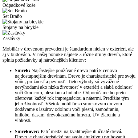
Odpadkové koše
Set Braňo
Stojany na bicykle
Zastávky
Mobiliár v drevenom prevedení je štandardom nielen v exteriéri, ale
aj v budovách. V našej ponuke nájdete 3 rôzne druhy drevín, ktoré
splnia požiadavky aj náročnejších klientov:
Smrek:
Najčastejšie používané drevo patrí k cenovo
najdostupnejším drevinám. Drevo je charakteristické pre svoju
vôňu, pružnosť a pevnosť. Tieto výhody sú vyvážené
nevýhodami ako nízka životnosť v exteriéri a slabá odolnosť
voči škodcom, plesniam a hnilobe. Odporúčame ho preto
ošetrovať každý rok impregnáciou a nátermi. Predĺžite tým
jeho životnosť. Všetok mobiliár so smrekovým drevom
dodávame s lazúrov odolnou voči plesni, zamodraniu,
hnilobe, riasam, drevokaznému hmyzu, UV žiareniu a
vlhkosti.
Smrekovec:
Patrí medzi najkvalitnejšie ihličnaté drevá.
Drevo je charakteristické pre svoju atraktívnu pruhovanú