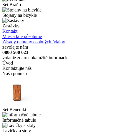
Set Braňo
Stojany na bicykle
Zastávky
Kontakt
Miesta kde pôsobíme
Zásady ochrany osobných údajov
zavolajte nám
0800 500 023
volanie zdarma
okamžité informácie
Úvod
Kontaktujte nás
Naša ponuka
Set Benedikt
Informačné tabule
Lavičky a stoly