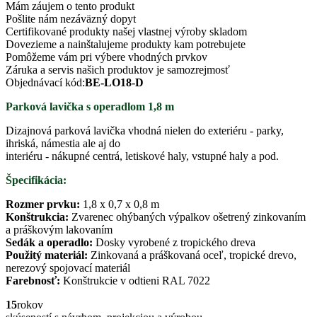
Mám záujem o tento produkt
Pošlite nám nezáväzný dopyt
Certifikované produkty našej vlastnej výroby skladom
Dovezieme a nainštalujeme produkty kam potrebujete
Pomôžeme vám pri výbere vhodných prvkov
Záruka a servis našich produktov je samozrejmosť
Objednávací kód:
BE-LO18-D
Parková lavička s operadlom 1,8 m
Dizajnová parková lavička vhodná nielen do exteriéru - parky,
ihriská, námestia ale aj do
interiéru - nákupné centrá, letiskové haly, vstupné haly a pod.
Špecifikácia:
Rozmer prvku:
1,8 x 0,7 x 0,8 m
Konštrukcia:
Zvarenec ohýbaných výpalkov ošetrený zinkovaním
a práškovým lakovaním
Sedák a operadlo:
Dosky vyrobené z tropického dreva
Použitý materiál:
Zinkovaná a práškovaná oceľ, tropické drevo,
nerezový spojovací materiál
Farebnosť:
Konštrukcie v odtieni RAL 7022
15
rokov