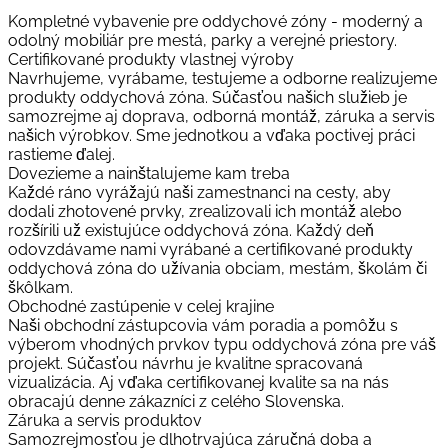
Kompletné vybavenie pre oddychové zóny - moderný a
odolný mobiliár pre mestá, parky a verejné priestory.
Certifikované produkty vlastnej výroby
Navrhujeme, vyrábame, testujeme a odborne realizujeme
produkty oddychová zóna. Súčasťou našich služieb je
samozrejme aj doprava, odborná montáž, záruka a servis
našich výrobkov. Sme jednotkou a vďaka poctivej práci
rastieme ďalej.
Dovezieme a nainštalujeme kam treba
Každé ráno vyrážajú naši zamestnanci na cesty, aby
dodali zhotovené prvky, zrealizovali ich montáž alebo
rozšírili už existujúce oddychová zóna. Každý deň
odovzdávame nami vyrábané a certifikované produkty
oddychová zóna do užívania obciam, mestám, školám či
škôlkam.
Obchodné zastúpenie v celej krajine
Naši obchodní zástupcovia vám poradia a pomôžu s
výberom vhodných prvkov typu oddychová zóna pre váš
projekt. Súčasťou návrhu je kvalitne spracovaná
vizualizácia. Aj vďaka certifikovanej kvalite sa na nás
obracajú denne zákazníci z celého Slovenska.
Záruka a servis produktov
Samozrejmosťou je dlhotrvajúca záručná doba a