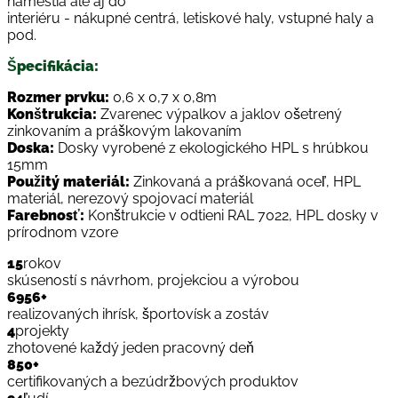
námestia ale aj do
interiéru - nákupné centrá, letiskové haly, vstupné haly a
pod.
Špecifikácia:
Rozmer prvku:
0,6 x 0,7 x 0,8m
Konštrukcia:
Zvarenec výpalkov a jaklov ošetrený
zinkovaním a práškovým lakovaním
Doska:
Dosky vyrobené z ekologického HPL s hrúbkou
15mm
Použitý materiál:
Zinkovaná a práškovaná oceľ, HPL
materiál, nerezový spojovací materiál
Farebnosť:
Konštrukcie v odtieni RAL 7022, HPL dosky v
prírodnom vzore
15
rokov
skúseností s návrhom, projekciou a výrobou
6956
+
realizovaných ihrísk, športovísk a zostáv
4
projekty
zhotovené každý jeden pracovný deň
850
+
certifikovaných a bezúdržbových produktov