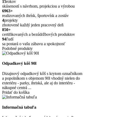
15
rokov
skúseností s návrhom, projekciou a výrobou
6963
+
realizovaných ihrísk, športovísk a zostáv
4
projekty
zhotovené každý jeden pracovný deň
850
+
certifikovaných a bezúdržbových produktov
94
ľudí
sa postará o vašu zábavu a spokojnosť
Podobné produkty
Odpadkový kôš 90l
Dizajnový odpadkový kôš s krytom označníkom
a popolníkom s objemom 90l vhodný nielen do
exteriéru - parky, ihriská, ale aj do interiéru -
nákupné centrá ...
Pridať do košíka
Informačná tabuľa