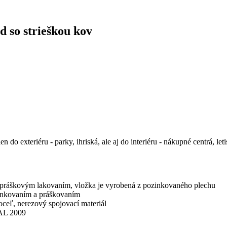
 so strieškou kov
o exteriéru - parky, ihriská, ale aj do interiéru - nákupné centrá, let
práškovým lakovaním, vložka je vyrobená z pozinkovaného plechu
inkovaním a práškovaním
ceľ, nerezový spojovací materiál
 RAL 2009