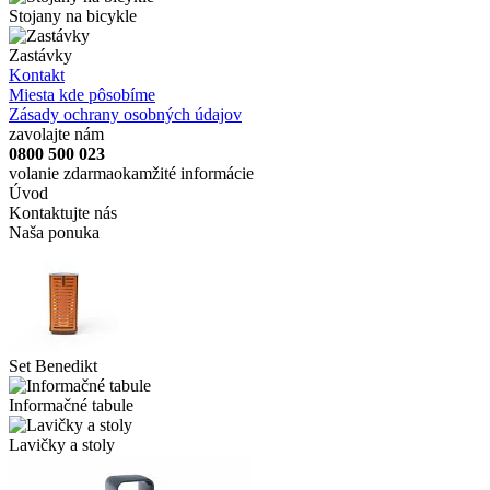
Stojany na bicykle
Zastávky
Kontakt
Miesta kde pôsobíme
Zásady ochrany osobných údajov
zavolajte nám
0800 500 023
volanie zdarma
okamžité informácie
Úvod
Kontaktujte nás
Naša ponuka
Set Benedikt
Informačné tabule
Lavičky a stoly