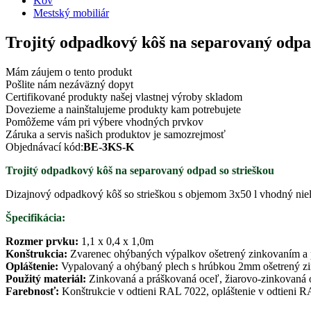
Kov
Mestský mobiliár
Trojitý odpadkový kôš na separovaný odpad
Mám záujem o tento produkt
Pošlite nám nezáväzný dopyt
Certifikované produkty našej vlastnej výroby skladom
Dovezieme a nainštalujeme produkty kam potrebujete
Pomôžeme vám pri výbere vhodných prvkov
Záruka a servis našich produktov je samozrejmosť
Objednávací kód:
BE-3KS-K
Trojitý odpadkový kôš na separovaný odpad so strieškou
Dizajnový odpadkový kôš so strieškou s objemom 3x50 l vhodný nielen d
Špecifikácia:
Rozmer prvku:
1,1 x 0,4 x 1,0m
Konštrukcia:
Zvarenec ohýbaných výpalkov ošetrený zinkovaním a 
Opláštenie:
Vypalovaný a ohýbaný plech s hrúbkou 2mm ošetrený z
Použitý materiál:
Zinkovaná a práškovaná oceľ, žiarovo-zinkovaná o
Farebnosť:
Konštrukcie v odtieni RAL 7022, opláštenie v odtieni