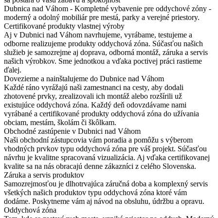
Dubnica nad Váhom - Kompletné vybavenie pre oddychové zóny -
moderný a odolný mobiliár pre mestá, parky a verejné priestory.
Certifikované produkty vlastnej výroby
Aj v Dubnici nad Váhom navrhujeme, vyrábame, testujeme a
odborne realizujeme produkty oddychová zóna. Súčasťou našich
služieb je samozrejme aj doprava, odborná montáž, záruka a servis
našich výrobkov. Sme jednotkou a vďaka poctivej práci rastieme
ďalej.
Dovezieme a nainštalujeme do Dubnice nad Váhom
Každé ráno vyrážajú naši zamestnanci na cesty, aby dodali
zhotovené prvky, zrealizovali ich montáž alebo rozšírili už
existujúce oddychová zóna. Každý deň odovzdávame nami
vyrábané a certifikované produkty oddychová zóna do užívania
obciam, mestám, školám či škôlkam.
Obchodné zastúpenie v Dubnici nad Váhom
Naši obchodní zástupcovia vám poradia a pomôžu s výberom
vhodných prvkov typu oddychová zóna pre váš projekt. Súčasťou
návrhu je kvalitne spracovaná vizualizácia. Aj vďaka certifikovanej
kvalite sa na nás obracajú denne zákazníci z celého Slovenska.
Záruka a servis produktov
Samozrejmosťou je dlhotrvajúca záručná doba a komplexný servis
všetkých našich produktov typu oddychová zóna ktoré vám
dodáme. Poskytneme vám aj návod na obsluhu, údržbu a opravu.
Oddychová zóna