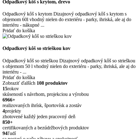
Odpadkový kôš s krytom, drevo
Odpadkový kôš s krytom Dizajnový odpadkový kôš s krytom s
objemom 60l vhodný nielen do exteriéru - parky, ihriská, ale aj do
interiéru - nákupné ...
Pridať do košíka
Odpadkový kôš so strieškou kov
Odpadkový kôš so strieškou Dizajnový odpadkový kôš so strieškou
s objemom 50 l vhodný nielen do exteriéru - parky, ihriská, ale aj do
interiéru - ...
Pridať do košíka
Zobraziť ďalších
108 produktov
15
rokov
skúseností s návrhom, projekciou a výrobou
6966
+
realizovaných ihrísk, športovísk a zostáv
4
projekty
zhotovené každý jeden pracovný deň
850
+
certifikovaných a bezúdržbových produktov
94
ľudí
sa postará o vašu zábavu a spokojnosť