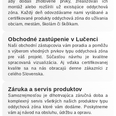
aby dodali zhotovené prvky, zrealizovali ich
montáž alebo rozšírili už existujúce oddychová
zóna. Každý deň odovzdávame nami vyrábané a
certifikované produkty oddychová zóna do užívania
obciam, mestám, školám či škôlkam.
Obchodné zastúpenie v Lučenci
Naši obchodní zástupcovia vám poradia a pomôžu
s výberom vhodných prvkov typu oddychová zóna
pre váš projekt. Súčasťou návrhu je kvalitne
spracovaná vizualizácia. Aj vďaka certifikovanej
kvalite sa na nás obracajú denne zákazníci z
celého Slovenska.
Záruka a servis produktov
Samozrejmosťou je dlhotrvajúca záručná doba a
komplexný servis všetkých našich produktov typu
oddychová zóna ktoré vám dodáme. Poskytneme
vám aj návod na obsluhu, údržbu a opravu.