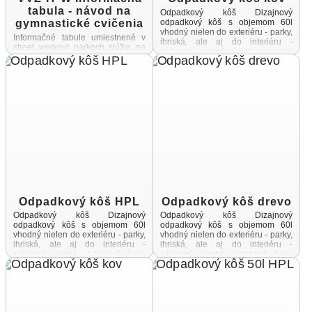
tabula - návod na
Odpadkový kôš Dizajnový
gymnastické cvičenia
odpadkový kôš s objemom 60l
vhodný nielen do exteriéru - parky,
Informačné tabule umiestnené v
ihriská, ale aj do interiéru -
street workout parkoch slúžia na
nákupné centrá, letiskové haly,
poskytovanie potrebných
vstupné ...
informácií užívateľomSúčasťou
tabule je okrem prevádzkového
poriadku aj návod na gymnastické
cvičenia, ktoré je ...
Odpadkový kôš HPL
Odpadkový kôš drevo
Odpadkový kôš Dizajnový
Odpadkový kôš Dizajnový
odpadkový kôš s objemom 60l
odpadkový kôš s objemom 60l
vhodný nielen do exteriéru - parky,
vhodný nielen do exteriéru - parky,
ihriská, ale aj do interiéru -
ihriská, ale aj do interiéru -
nákupné centrá, letiskové haly,
nákupné centrá, letiskové haly,
vstupné ...
vstupné ...