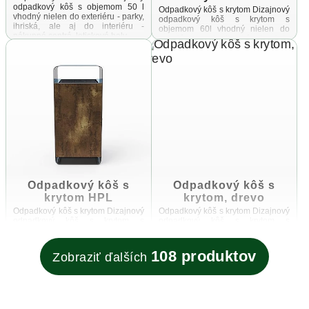
odpadkový kôš s objemom 50 l
Odpadkový kôš s krytom Dizajnový
vhodný nielen do exteriéru - parky,
odpadkový kôš s krytom s
ihriská, ale aj do interiéru -
objemom 60l vhodný nielen do
nákupné centrá, letiskové haly ...
exteriéru - parky, ihriská, ale aj do
interiéru - nákupné ...
Odpadkový kôš s
Odpadkový kôš s
krytom HPL
krytom, drevo
Odpadkový kôš s krytom Dizajnový
Odpadkový kôš s krytom Dizajnový
odpadkový kôš s krytom s
odpadkový kôš s krytom s
objemom 60l vhodný nielen do
objemom 60l vhodný nielen do
exteriéru - parky, ihriská, ale aj do
exteriéru - parky, ihriská, ale aj do
interiéru - nákupné ...
interiéru - nákupné ...
108 produktov
Zobraziť ďalších