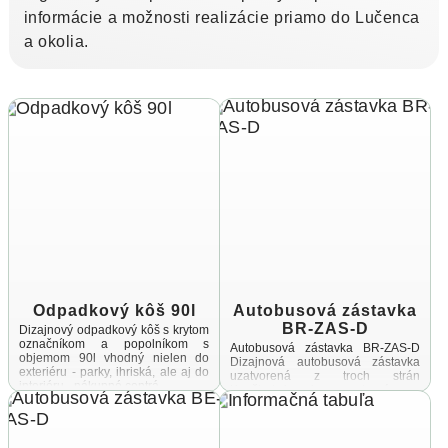
informácie a možnosti realizácie priamo do Lučenca
a okolia.
Odpadkový kôš 90l
Autobusová zástavka
BR-ZAS-D
Dizajnový odpadkový kôš s krytom
označníkom a popolníkom s
Autobusová zástavka BR-ZAS-D
objemom 90l vhodný nielen do
Dizajnová autobusová zástavka
exteriéru - parky, ihriská, ale aj do
uzatvorená z troch strán
interiéru - nákupné centrá ...
Konštrukcia je vyrobená zo
zinkovanej a práškovanej ocele,
spojovací materiál a úchyty sú
vyrobené z ...