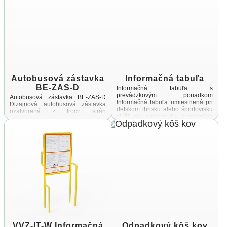
Autobusová zástavka
Informačná tabuľa
BE-ZAS-D
Informačná tabuľa s
prevádzkovým poriadkom
Autobusová zástavka BE-ZAS-D
Informačná tabuľa umiestnená pri
Dizajnová autobusová zástavka
detskom ihrisku alebo športovisku
uzatvorená z troch strán
slúži na poskytnutie potrebných
Konštrukcia je vyrobená zo
informácií návštevníkom týchto
zinkovanej a práškovanej ocele,
priestorov Cieľom tejto
spojovací materiál a úchyty sú
informačnej tabule ...
vyrobené z ...
VVZ-IT-W Informačná
Odpadkový kôš kov