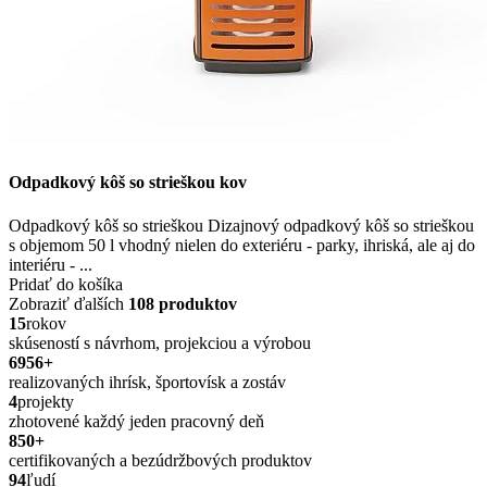
Odpadkový kôš so strieškou kov
Odpadkový kôš so strieškou Dizajnový odpadkový kôš so strieškou
s objemom 50 l vhodný nielen do exteriéru - parky, ihriská, ale aj do
interiéru - ...
Pridať do košíka
Zobraziť ďalších
108 produktov
15
rokov
skúseností s návrhom, projekciou a výrobou
6956
+
realizovaných ihrísk, športovísk a zostáv
4
projekty
zhotovené každý jeden pracovný deň
850
+
certifikovaných a bezúdržbových produktov
94
ľudí