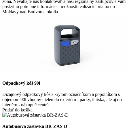
zóna. Neváhajte nás kontaktovať a naši regionálny zástupcovia vám
poskytnú potrebné informácie a možnosti realizácie priamo do
Moldavy nad Bodvou a okolia.
Odpadkový kôš 90l
Dizajnový odpadkový kôš s krytom označníkom a popolníkom s
objemom 90l vhodný nielen do exteriéru - parky, ihriská, ale aj do
interiéru - nákupné centrá ...
Pridať do košíka
Autobusová zástavka BR-ZAS-D