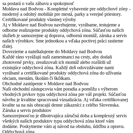
sa postará o vašu zábavu a spokojnosť
Moldava nad Bodvou - Kompletné vybavenie pre oddychové zóny -
moderný a odolný mobiliár pre mestá, parky a verejné priestory.
Certifikované produkty vlastnej výroby
Aj v Moldave nad Bodvou navrhujeme, vyrábame, testujeme a
odborne realizujeme produkty oddychová zóna. Súčasťou našich
služieb je samozrejme aj doprava, odborná montáž, záruka a servis
našich výrobkov. Sme jednotkou a vďaka poctivej práci rastieme
ďalej.
Dovezieme a nainštalujeme do Moldavy nad Bodvou
Každé ráno vyrážajú naši zamestnanci na cesty, aby dodali
zhotovené prvky, zrealizovali ich montáž alebo rozšírili už
existujúce oddychová zóna. Každý deň odovzdávame nami
vyrábané a certifikované produkty oddychová zóna do užívania
obciam, mestám, školám či škôlkam.
Obchodné zastúpenie v Moldave nad Bodvou
Naši obchodní zástupcovia vám poradia a pomôžu s výberom
vhodných prvkov typu oddychová zóna pre váš projekt. Súčasťou
návrhu je kvalitne spracovaná vizualizácia. Aj vďaka certifikovanej
kvalite sa na nás obracajú denne zákazníci z celého Slovenska.
Záruka a servis produktov
Samozrejmosťou je dlhotrvajúca záručná doba a komplexný servis
všetkých našich produktov typu oddychová zóna ktoré vám
dodáme. Poskytneme vám aj návod na obsluhu, údržbu a opravu.
Oddychová zóna