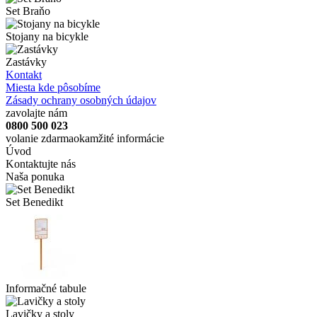
Set Braňo
Stojany na bicykle
Zastávky
Kontakt
Miesta kde pôsobíme
Zásady ochrany osobných údajov
zavolajte nám
0800 500 023
volanie zdarma
okamžité informácie
Úvod
Kontaktujte nás
Naša ponuka
Set Benedikt
Informačné tabule
Lavičky a stoly