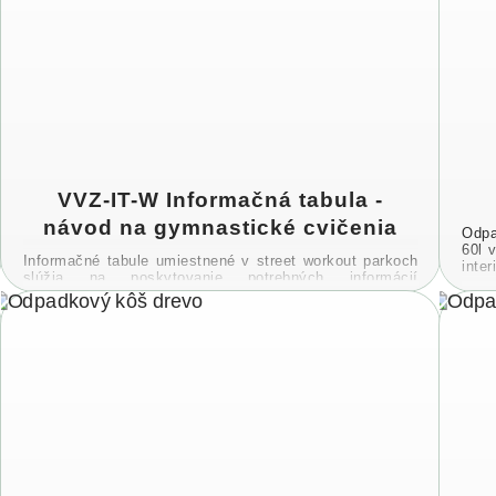
VVZ-IT-W Informačná tabula -
návod na gymnastické cvičenia
Odpa
60l v
Informačné tabule umiestnené v street workout parkoch
inter
slúžia na poskytovanie potrebných informácií
užívateľomSúčasťou tabule je okrem prevádzkového
poriadku aj návod na gymnastické cvičenia, ktoré je ...