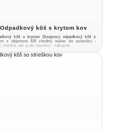
Odpadkový kôš s krytom kov
dkový kôš s krytom Dizajnový odpadkový kôš s
om s objemom 60l vhodný nielen do exteriéru -
, ihriská, ale aj do interiéru - nákupné ...