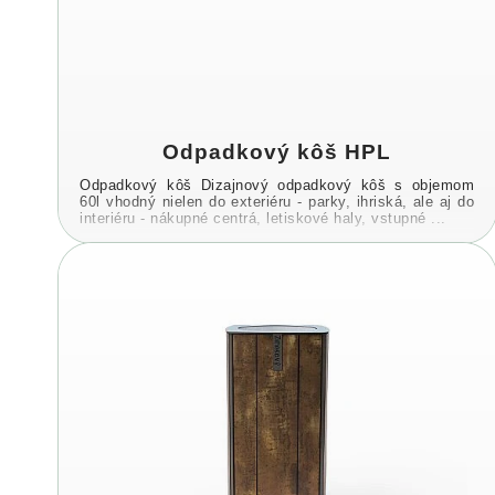
Odpadkový kôš HPL
Odpadkový kôš Dizajnový odpadkový kôš s objemom
60l vhodný nielen do exteriéru - parky, ihriská, ale aj do
interiéru - nákupné centrá, letiskové haly, vstupné ...