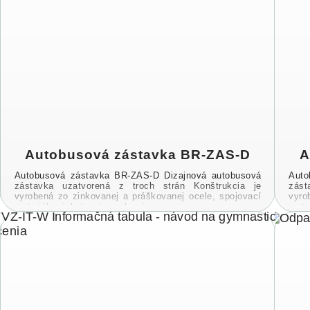
Autobusová zástavka BR-ZAS-D
A
Autobusová zástavka BR-ZAS-D Dizajnová autobusová
Auto
zástavka uzatvorená z troch strán Konštrukcia je
zást
vyrobená zo zinkovanej a práškovanej ocele, spojovací
vyro
materiál a úchyty sú vyrobené z ...
mate