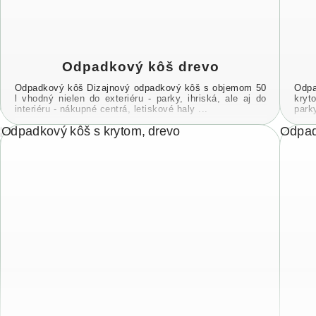
Odpadkový kôš drevo
Odpadkový kôš Dizajnový odpadkový kôš s objemom 50
Odpa
l vhodný nielen do exteriéru - parky, ihriská, ale aj do
kryt
interiéru - nákupné centrá, letiskové haly ...
parky