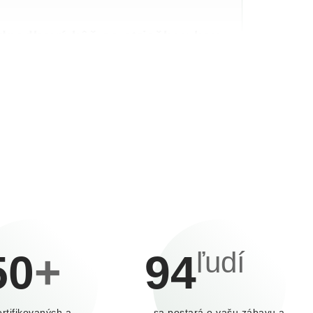
dpadkový kôš so strieškou kov
dkový kôš so strieškou Dizajnový odpadkový kôš
trieškou s objemom 50 l vhodný nielen do exteriéru -
, ihriská, ale aj do interiéru - ...
ľudí
50
+
94
ertifikovaných a
sa postará o vašu zábavu a