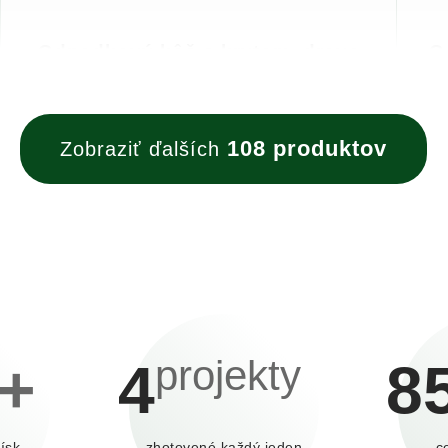
Odpadkový kôš s krytom, drevo
O
Odpadkový kôš s krytom Dizajnový odpadkový kôš s
Odpa
krytom s objemom 60l vhodný nielen do exteriéru -
so s
parky, ihriská, ale aj do interiéru - nákupné ...
parky
108 produktov
Zobraziť ďalších
projekty
+
4
8
ísk,
zhotovené každý jeden
c