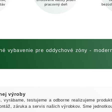
stáv
pracovný deň
bezúd
é vybavenie pre oddychové zóny - moderný
nej výroby
, vyrábame, testujeme a odborne realizujeme produkt
táž, záruka a servis našich výrobkov. Sme jednotkou 