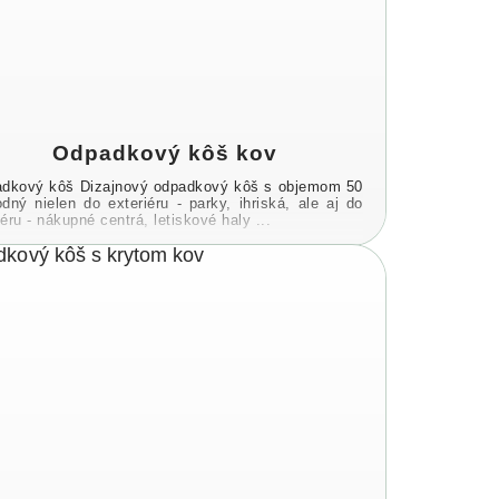
Odpadkový kôš kov
dkový kôš Dizajnový odpadkový kôš s objemom 50
odný nielen do exteriéru - parky, ihriská, ale aj do
iéru - nákupné centrá, letiskové haly ...