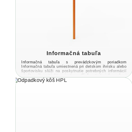
Informačná tabuľa
Informačná tabuľa s prevádzkovým poriadkom
Informačná tabuľa umiestnená pri detskom ihrisku alebo
športovisku slúži na poskytnutie potrebných informácií
návštevníkom týchto priestorov Cieľom tejto informačnej
tabule ...