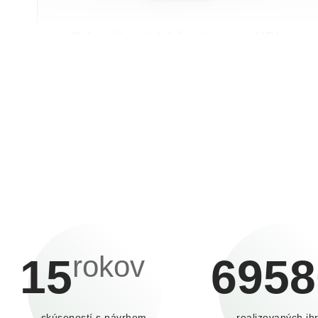
Odpadkový kôš s krytom HPL
Odpadkový kôš s krytom Dizajnový odpadkový kôš s
krytom s objemom 60l vhodný nielen do exteriéru -
parky, ihriská, ale aj do interiéru - nákupné ...
rokov
15
6958
skúseností s návrhom,
realizovaných ihr