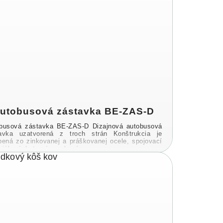
utobusová zástavka BE-ZAS-D
busová zástavka BE-ZAS-D Dizajnová autobusová
avka uzatvorená z troch strán Konštrukcia je
bená zo zinkovanej a práškovanej ocele, spojovací
riál a úchyty sú vyrobené z ...