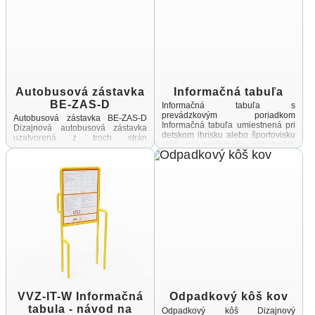
Autobusová zástavka
Informačná tabuľa
BE-ZAS-D
Informačná tabuľa s
prevádzkovým poriadkom
Autobusová zástavka BE-ZAS-D
Informačná tabuľa umiestnená pri
Dizajnová autobusová zástavka
detskom ihrisku alebo športovisku
uzatvorená z troch strán
slúži na poskytnutie potrebných
Konštrukcia je vyrobená zo
informácií návštevníkom týchto
zinkovanej a práškovanej ocele,
priestorov Cieľom tejto
spojovací materiál a úchyty sú
informačnej tabule ...
vyrobené z ...
VVZ-IT-W Informačná
Odpadkový kôš kov
tabula - návod na
Odpadkový kôš Dizajnový