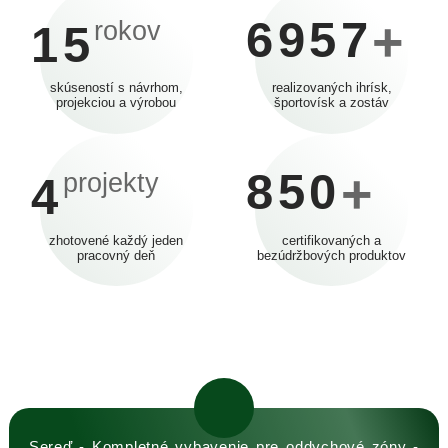
6957
+
rokov
15
skúseností s návrhom,
realizovaných ihrísk,
projekciou a výrobou
športovísk a zostáv
850
+
projekty
4
zhotovené každý jeden
certifikovaných a
pracovný deň
bezúdržbových produktov
Sereď - Kompletné vybavenie pre oddychové zóny -