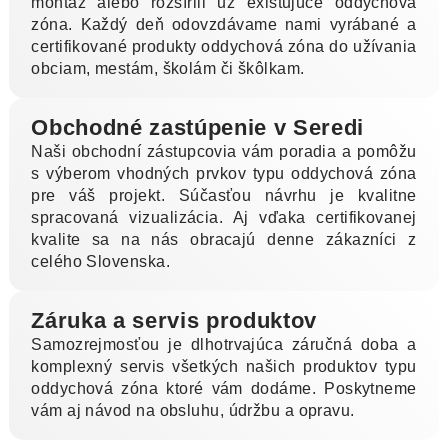
montáž alebo rozšírili už existujúce oddychová
zóna. Každý deň odovzdávame nami vyrábané a
certifikované produkty oddychová zóna do užívania
obciam, mestám, školám či škôlkam.
Obchodné zastúpenie v Seredi
Naši obchodní zástupcovia vám poradia a pomôžu
s výberom vhodných prvkov typu oddychová zóna
pre váš projekt. Súčasťou návrhu je kvalitne
spracovaná vizualizácia. Aj vďaka certifikovanej
kvalite sa na nás obracajú denne zákazníci z
celého Slovenska.
Záruka a servis produktov
Samozrejmosťou je dlhotrvajúca záručná doba a
komplexný servis všetkých našich produktov typu
oddychová zóna ktoré vám dodáme. Poskytneme
vám aj návod na obsluhu, údržbu a opravu.