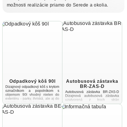
možnosti realizácie priamo do Serede a okolia.
Odpadkový kôš 90l
Autobusová zástavka
BR-ZAS-D
Dizajnový odpadkový kôš s krytom
označníkom a popolníkom s
Autobusová zástavka BR-ZAS-D
objemom 90l vhodný nielen do
Dizajnová autobusová zástavka
exteriéru - parky, ihriská, ale aj do
uzatvorená z troch strán
interiéru - nákupné centrá ...
Konštrukcia je vyrobená zo
zinkovanej a práškovanej ocele,
spojovací materiál a úchyty sú
vyrobené z ...