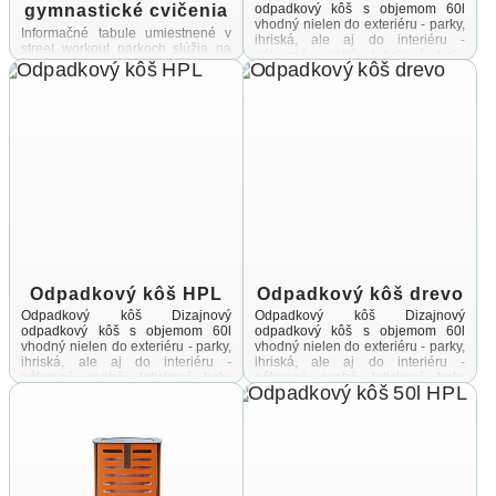
gymnastické cvičenia
odpadkový kôš s objemom 60l
vhodný nielen do exteriéru - parky,
Informačné tabule umiestnené v
ihriská, ale aj do interiéru -
street workout parkoch slúžia na
nákupné centrá, letiskové haly,
poskytovanie potrebných
vstupné ...
informácií užívateľomSúčasťou
tabule je okrem prevádzkového
poriadku aj návod na gymnastické
cvičenia, ktoré je ...
Odpadkový kôš HPL
Odpadkový kôš drevo
Odpadkový kôš Dizajnový
Odpadkový kôš Dizajnový
odpadkový kôš s objemom 60l
odpadkový kôš s objemom 60l
vhodný nielen do exteriéru - parky,
vhodný nielen do exteriéru - parky,
ihriská, ale aj do interiéru -
ihriská, ale aj do interiéru -
nákupné centrá, letiskové haly,
nákupné centrá, letiskové haly,
vstupné ...
vstupné ...