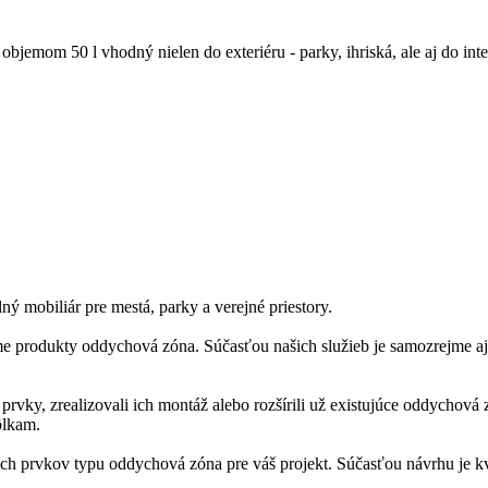
emom 50 l vhodný nielen do exteriéru - parky, ihriská, ale aj do interi
 mobiliár pre mestá, parky a verejné priestory.
e produkty oddychová zóna. Súčasťou našich služieb je samozrejme aj
 prvky, zrealizovali ich montáž alebo rozšírili už existujúce oddycho
ôlkam.
prvkov typu oddychová zóna pre váš projekt. Súčasťou návrhu je kvali