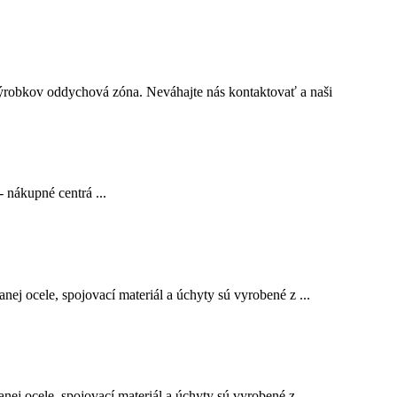
ýrobkov oddychová zóna. Neváhajte nás kontaktovať a naši
 nákupné centrá ...
j ocele, spojovací materiál a úchyty sú vyrobené z ...
j ocele, spojovací materiál a úchyty sú vyrobené z ...