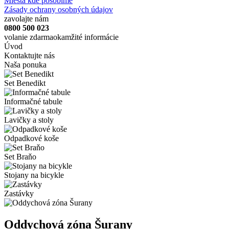
Miesta kde pôsobíme
Zásady ochrany osobných údajov
zavolajte nám
0800 500 023
volanie zdarma
okamžité informácie
Úvod
Kontaktujte nás
Naša ponuka
Set Benedikt
Informačné tabule
Lavičky a stoly
Odpadkové koše
Set Braňo
Stojany na bicykle
Zastávky
Oddychová zóna Šurany