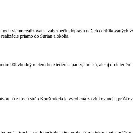
och vieme realizovať a zabezpečiť dopravu našich certifikovaných v
realizácie priamo do Šurian a okolia.
0l vhodný nielen do exteriéru - parky, ihriská, ale aj do interiéru -
ená z troch strán Konštrukcia je vyrobená zo zinkovanej a práškovane
ená z troch strán Konštrukcia je vyrobená zo zinkovanej a práškovane