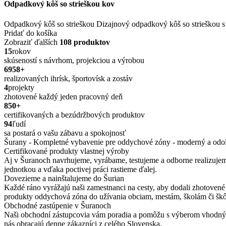
Odpadkový kôš so strieškou kov
Odpadkový kôš so strieškou Dizajnový odpadkový kôš so strieškou s obj
Pridať do košíka
Zobraziť ďalších
108 produktov
15
rokov
skúseností s návrhom, projekciou a výrobou
6958
+
realizovaných ihrísk, športovísk a zostáv
4
projekty
zhotovené každý jeden pracovný deň
850
+
certifikovaných a bezúdržbových produktov
94
ľudí
sa postará o vašu zábavu a spokojnosť
Šurany - Kompletné vybavenie pre oddychové zóny - moderný a odolný
Certifikované produkty vlastnej výroby
Aj v Šuranoch navrhujeme, vyrábame, testujeme a odborne realizujem
jednotkou a vďaka poctivej práci rastieme ďalej.
Dovezieme a nainštalujeme do Šurian
Každé ráno vyrážajú naši zamestnanci na cesty, aby dodali zhotovené
produkty oddychová zóna do užívania obciam, mestám, školám či šk
Obchodné zastúpenie v Šuranoch
Naši obchodní zástupcovia vám poradia a pomôžu s výberom vhodných 
nás obracajú denne zákazníci z celého Slovenska.