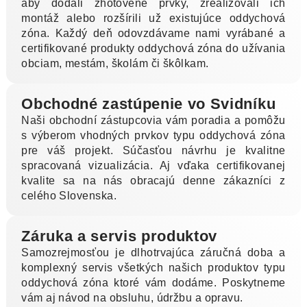
aby dodali zhotovené prvky, zrealizovali ich
montáž alebo rozšírili už existujúce oddychová
zóna. Každý deň odovzdávame nami vyrábané a
certifikované produkty oddychová zóna do užívania
obciam, mestám, školám či škôlkam.
Obchodné zastúpenie vo Svidníku
Naši obchodní zástupcovia vám poradia a pomôžu
s výberom vhodných prvkov typu oddychová zóna
pre váš projekt. Súčasťou návrhu je kvalitne
spracovaná vizualizácia. Aj vďaka certifikovanej
kvalite sa na nás obracajú denne zákazníci z
celého Slovenska.
Záruka a servis produktov
Samozrejmosťou je dlhotrvajúca záručná doba a
komplexný servis všetkých našich produktov typu
oddychová zóna ktoré vám dodáme. Poskytneme
vám aj návod na obsluhu, údržbu a opravu.