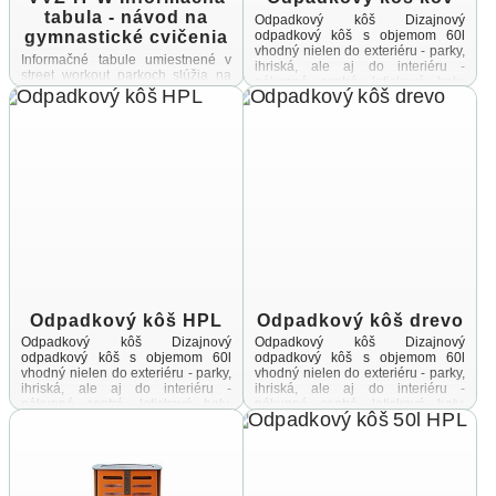
tabula - návod na
Odpadkový kôš Dizajnový
gymnastické cvičenia
odpadkový kôš s objemom 60l
vhodný nielen do exteriéru - parky,
Informačné tabule umiestnené v
ihriská, ale aj do interiéru -
street workout parkoch slúžia na
nákupné centrá, letiskové haly,
poskytovanie potrebných
vstupné ...
informácií užívateľomSúčasťou
tabule je okrem prevádzkového
poriadku aj návod na gymnastické
cvičenia, ktoré je ...
Odpadkový kôš HPL
Odpadkový kôš drevo
Odpadkový kôš Dizajnový
Odpadkový kôš Dizajnový
odpadkový kôš s objemom 60l
odpadkový kôš s objemom 60l
vhodný nielen do exteriéru - parky,
vhodný nielen do exteriéru - parky,
ihriská, ale aj do interiéru -
ihriská, ale aj do interiéru -
nákupné centrá, letiskové haly,
nákupné centrá, letiskové haly,
vstupné ...
vstupné ...