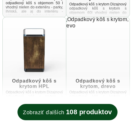
odpadkový kôš s objemom 50 l
Odpadkový kôš s krytom Dizajnový
vhodný nielen do exteriéru - parky,
odpadkový kôš s krytom s
ihriská, ale aj do interiéru -
objemom 60l vhodný nielen do
nákupné centrá, letiskové haly ...
exteriéru - parky, ihriská, ale aj do
interiéru - nákupné ...
Odpadkový kôš s
Odpadkový kôš s
krytom HPL
krytom, drevo
Odpadkový kôš s krytom Dizajnový
Odpadkový kôš s krytom Dizajnový
odpadkový kôš s krytom s
odpadkový kôš s krytom s
objemom 60l vhodný nielen do
objemom 60l vhodný nielen do
exteriéru - parky, ihriská, ale aj do
exteriéru - parky, ihriská, ale aj do
interiéru - nákupné ...
interiéru - nákupné ...
108 produktov
Zobraziť ďalších