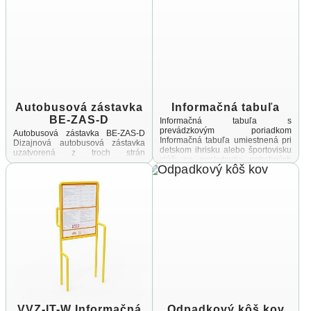
Autobusová zástavka
Informačná tabuľa
BE-ZAS-D
Informačná tabuľa s
prevádzkovým poriadkom
Autobusová zástavka BE-ZAS-D
Informačná tabuľa umiestnená pri
Dizajnová autobusová zástavka
detskom ihrisku alebo športovisku
uzatvorená z troch strán
slúži na poskytnutie potrebných
Konštrukcia je vyrobená zo
informácií návštevníkom týchto
zinkovanej a práškovanej ocele,
priestorov Cieľom tejto
spojovací materiál a úchyty sú
informačnej tabule ...
vyrobené z ...
VVZ-IT-W Informačná
Odpadkový kôš kov