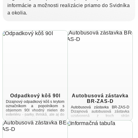
informácie a možnosti realizácie priamo do Svidníka
a okolia.
Odpadkový kôš 90l
Autobusová zástavka
BR-ZAS-D
Dizajnový odpadkový kôš s krytom
označníkom a popolníkom s
Autobusová zástavka BR-ZAS-D
objemom 90l vhodný nielen do
Dizajnová autobusová zástavka
exteriéru - parky, ihriská, ale aj do
uzatvorená z troch strán
interiéru - nákupné centrá ...
Konštrukcia je vyrobená zo
zinkovanej a práškovanej ocele,
spojovací materiál a úchyty sú
vyrobené z ...