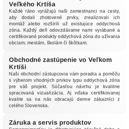
Veľkého Krtíša
Každé ráno vyrážajú naši zamestnanci na cesty,
aby dodali zhotovené prvky, zrealizovali ich
montáž alebo rozšírili už existujúce oddychová
zóna. Každý deň odovzdávame nami vyrábané a
certifikované produkty oddychová zóna do užívania
obciam, mestám, školám či škôlkam.
Obchodné zastúpenie vo Veľkom
Krtíši
Naši obchodní zástupcovia vám poradia a pomôžu
s výberom vhodných prvkov typu oddychová zóna
pre váš projekt. Súčasťou návrhu je kvalitne
spracovaná vizualizácia. Aj vďaka certifikovanej
kvalite sa na nás obracajú denne zákazníci z
celého Slovenska.
Záruka a servis produktov