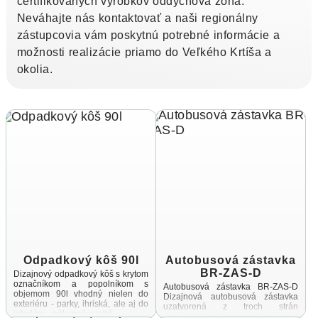
certifikovaných výrobkov oddychová zóna.
Neváhajte nás kontaktovať a naši regionálny
zástupcovia vám poskytnú potrebné informácie a
možnosti realizácie priamo do Veľkého Krtíša a
okolia.
Odpadkový kôš 90l
Autobusová zástavka
BR-ZAS-D
Dizajnový odpadkový kôš s krytom
označníkom a popolníkom s
Autobusová zástavka BR-ZAS-D
objemom 90l vhodný nielen do
Dizajnová autobusová zástavka
exteriéru - parky, ihriská, ale aj do
uzatvorená z troch strán
interiéru - nákupné centrá ...
Konštrukcia je vyrobená zo