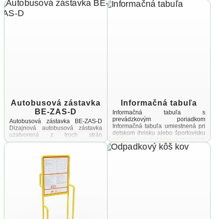
zinkovanej a práškovanej ocele,
spojovací materiál a úchyty sú
vyrobené z ...
Autobusová zástavka
Informačná tabuľa
BE-ZAS-D
Informačná tabuľa s
prevádzkovým poriadkom
Autobusová zástavka BE-ZAS-D
Informačná tabuľa umiestnená pri
Dizajnová autobusová zástavka
detskom ihrisku alebo športovisku
uzatvorená z troch strán
slúži na poskytnutie potrebných
Konštrukcia je vyrobená zo
informácií návštevníkom týchto
zinkovanej a práškovanej ocele,
priestorov Cieľom tejto
spojovací materiál a úchyty sú
informačnej tabule ...
vyrobené z ...