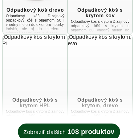
Odpadkový kôš drevo
Odpadkový kôš s
krytom kov
Odpadkový kôš Dizajnový
odpadkový kôš s objemom 50 l
Odpadkový kôš s krytom Dizajnový
vhodný nielen do exteriéru - parky,
odpadkový kôš s krytom s
ihriská, ale aj do interiéru -
objemom 60l vhodný nielen do
nákupné centrá, letiskové haly ...
exteriéru - parky, ihriská, ale aj do
interiéru - nákupné ...
Odpadkový kôš s
Odpadkový kôš s
krytom HPL
krytom, drevo
Odpadkový kôš s krytom Dizajnový
Odpadkový kôš s krytom Dizajnový
odpadkový kôš s krytom s
odpadkový kôš s krytom s
objemom 60l vhodný nielen do
objemom 60l vhodný nielen do
exteriéru - parky, ihriská, ale aj do
exteriéru - parky, ihriská, ale aj do
interiéru - nákupné ...
interiéru - nákupné ...
108 produktov
Zobraziť ďalších