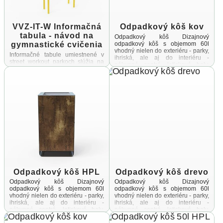
VVZ-IT-W Informačná
Odpadkový kôš kov
tabula - návod na
Odpadkový kôš Dizajnový
gymnastické cvičenia
odpadkový kôš s objemom 60l
vhodný nielen do exteriéru - parky,
Informačné tabule umiestnené v
ihriská, ale aj do interiéru -
street workout parkoch slúžia na
nákupné centrá, letiskové haly,
poskytovanie potrebných
vstupné ...
informácií užívateľomSúčasťou
tabule je okrem prevádzkového
poriadku aj návod na gymnastické
cvičenia, ktoré je ...
Odpadkový kôš HPL
Odpadkový kôš drevo
Odpadkový kôš Dizajnový
Odpadkový kôš Dizajnový
odpadkový kôš s objemom 60l
odpadkový kôš s objemom 60l
vhodný nielen do exteriéru - parky,
vhodný nielen do exteriéru - parky,
ihriská, ale aj do interiéru -
ihriská, ale aj do interiéru -
nákupné centrá, letiskové haly,
nákupné centrá, letiskové haly,
vstupné ...
vstupné ...