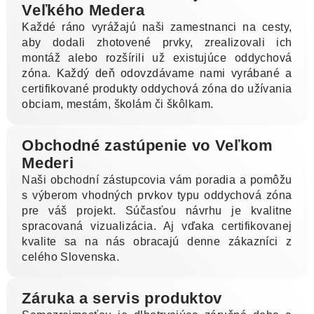
Veľkého Medera
Každé ráno vyrážajú naši zamestnanci na cesty,
aby dodali zhotovené prvky, zrealizovali ich
montáž alebo rozšírili už existujúce oddychová
zóna. Každý deň odovzdávame nami vyrábané a
certifikované produkty oddychová zóna do užívania
obciam, mestám, školám či škôlkam.
Obchodné zastúpenie vo Veľkom
Mederi
Naši obchodní zástupcovia vám poradia a pomôžu
s výberom vhodných prvkov typu oddychová zóna
pre váš projekt. Súčasťou návrhu je kvalitne
spracovaná vizualizácia. Aj vďaka certifikovanej
kvalite sa na nás obracajú denne zákazníci z
celého Slovenska.
Záruka a servis produktov