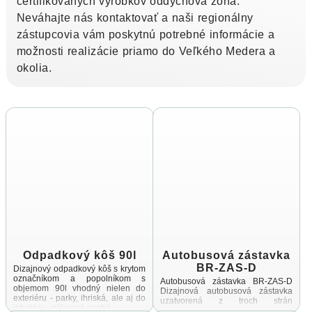
certifikovaných výrobkov oddychová zóna.
Neváhajte nás kontaktovať a naši regionálny
zástupcovia vám poskytnú potrebné informácie a
možnosti realizácie priamo do Veľkého Medera a
okolia.
Odpadkový kôš 90l
Autobusová zástavka
BR-ZAS-D
Dizajnový odpadkový kôš s krytom
označníkom a popolníkom s
Autobusová zástavka BR-ZAS-D
objemom 90l vhodný nielen do
Dizajnová autobusová zástavka
exteriéru - parky, ihriská, ale aj do
uzatvorená z troch strán
interiéru - nákupné centrá ...
Konštrukcia je vyrobená zo