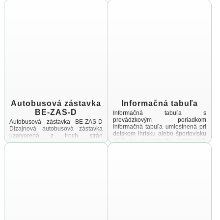
zinkovanej a práškovanej ocele,
spojovací materiál a úchyty sú
vyrobené z ...
Autobusová zástavka
Informačná tabuľa
BE-ZAS-D
Informačná tabuľa s
prevádzkovým poriadkom
Autobusová zástavka BE-ZAS-D
Informačná tabuľa umiestnená pri
Dizajnová autobusová zástavka
detskom ihrisku alebo športovisku
uzatvorená z troch strán
slúži na poskytnutie potrebných
Konštrukcia je vyrobená zo
informácií návštevníkom týchto
zinkovanej a práškovanej ocele,
priestorov Cieľom tejto
spojovací materiál a úchyty sú
informačnej tabule ...
vyrobené z ...