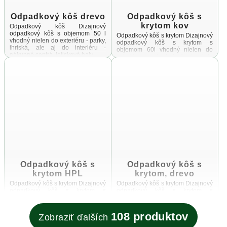
Odpadkový kôš drevo
Odpadkový kôš s
krytom kov
Odpadkový kôš Dizajnový
odpadkový kôš s objemom 50 l
Odpadkový kôš s krytom Dizajnový
vhodný nielen do exteriéru - parky,
odpadkový kôš s krytom s
ihriská, ale aj do interiéru -
objemom 60l vhodný nielen do
nákupné centrá, letiskové haly ...
exteriéru - parky, ihriská, ale aj do
interiéru - nákupné ...
Odpadkový kôš s
Odpadkový kôš s
krytom HPL
krytom, drevo
Odpadkový kôš s krytom Dizajnový
Odpadkový kôš s krytom Dizajnový
odpadkový kôš s krytom s
odpadkový kôš s krytom s
objemom 60l vhodný nielen do
objemom 60l vhodný nielen do
exteriéru - parky, ihriská, ale aj do
exteriéru - parky, ihriská, ale aj do
interiéru - nákupné ...
interiéru - nákupné ...
108 produktov
Zobraziť ďalších