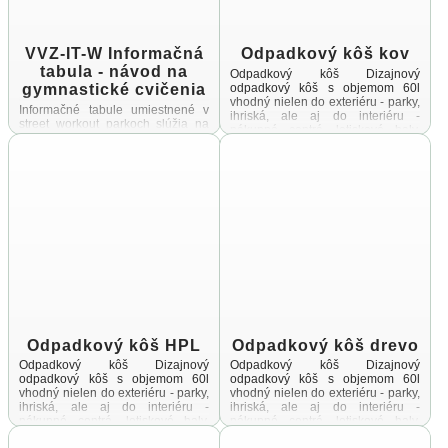
VVZ-IT-W Informačná
Odpadkový kôš kov
tabula - návod na
Odpadkový kôš Dizajnový
gymnastické cvičenia
odpadkový kôš s objemom 60l
vhodný nielen do exteriéru - parky,
Informačné tabule umiestnené v
ihriská, ale aj do interiéru -
street workout parkoch slúžia na
nákupné centrá, letiskové haly,
poskytovanie potrebných
vstupné ...
informácií užívateľomSúčasťou
tabule je okrem prevádzkového
poriadku aj návod na gymnastické
cvičenia, ktoré je ...
Odpadkový kôš HPL
Odpadkový kôš drevo
Odpadkový kôš Dizajnový
Odpadkový kôš Dizajnový
odpadkový kôš s objemom 60l
odpadkový kôš s objemom 60l
vhodný nielen do exteriéru - parky,
vhodný nielen do exteriéru - parky,
ihriská, ale aj do interiéru -
ihriská, ale aj do interiéru -
nákupné centrá, letiskové haly,
nákupné centrá, letiskové haly,
vstupné ...
vstupné ...